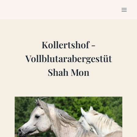
Zum
Inhalt
springen
Kollertshof -
Vollblutarabergestüt
Shah Mon
Vorheriges
Nächstes