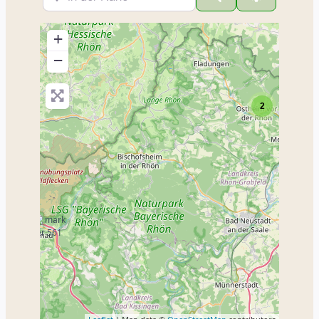
+
−
2