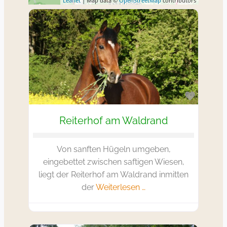
Leaflet
| Map data ©
OpenStreetMap
contributors
Favorit
Reiterhof am Waldrand
Von sanften Hügeln umgeben,
eingebettet zwischen saftigen Wiesen,
liegt der Reiterhof am Waldrand inmitten
der
Weiterlesen …