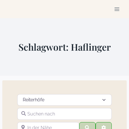
Zum
Inhalt
springen
Schlagwort: Haflinger
Suchtyp auswählen
Suchen nach
In der Nähe
Suchen
Advanced F