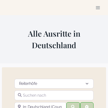
Zum
Inhalt
springen
Alle Ausritte in
Deutschland
Suchtyp auswählen
Suchen nach
In der Nähe
Suchen
Advanced F