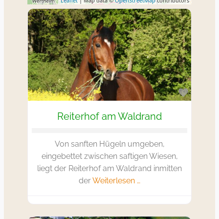
Leaflet
| Map data ©
OpenStreetMap
contributors
Favorit
Reiterhof am Waldrand
Von sanften Hügeln umgeben,
eingebettet zwischen saftigen Wiesen,
liegt der Reiterhof am Waldrand inmitten
der
Weiterlesen …