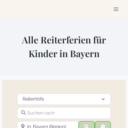
Zum
Inhalt
springen
Alle Reiterferien für
Kinder in Bayern
Suchtyp auswählen
Suchen nach
In der Nähe
Suchen
Advanced F