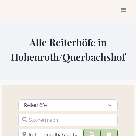
Zum
Inhalt
springen
Alle Reiterhöfe in
Hohenroth/Querbachshof
Suchtyp auswählen
Suchen nach
In der Nähe
Suchen
Advanced F