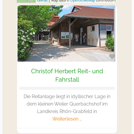
Leaflet
| Map data ©
OpenStreetMap
contributors
Favorit
Christof Herbert Reit- und
Fahrstall
Die Reitanlage liegt in idyllischer Lage in
dem kleinen Weiler Querbachshof im
Landkreis Rhön-Grabfeld in
Weiterlesen …